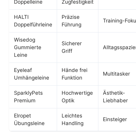
Doppelleine
Zugfestigkeit
HALTI
Präzise
Training-Fok
Doppelführleine
Führung
Wisedog
Sicherer
Gummierte
Alltagsspazi
Griff
Leine
Eyeleaf
Hände frei
Multitasker
Umhängeleine
Funktion
SparklyPets
Hochwertige
Ästhetik-
Premium
Optik
Liebhaber
Elropet
Leichtes
Einsteiger
Übungsleine
Handling